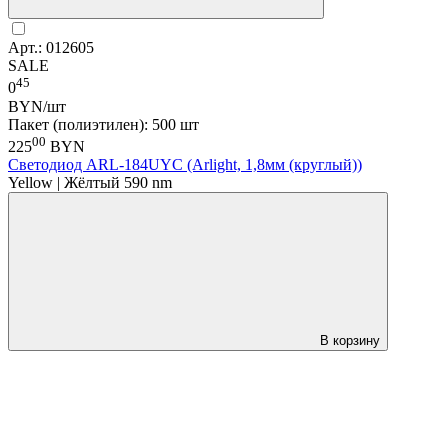
Арт.: 012605
SALE
45
0
BYN/шт
Пакет (полиэтилен): 500 шт
00
225
BYN
Светодиод ARL-184UYC (Arlight, 1,8мм (круглый))
Yellow | Жёлтый 590 nm
В корзину