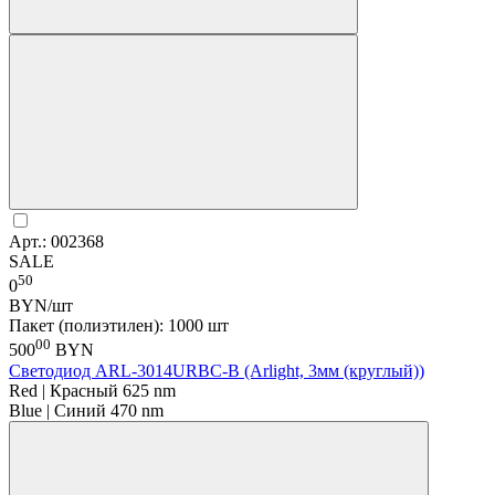
Арт.: 002368
SALE
50
0
BYN/шт
Пакет (полиэтилен): 1000 шт
00
500
BYN
Светодиод ARL-3014URBC-B (Arlight, 3мм (круглый))
Red | Красный 625 nm
Blue | Синий 470 nm