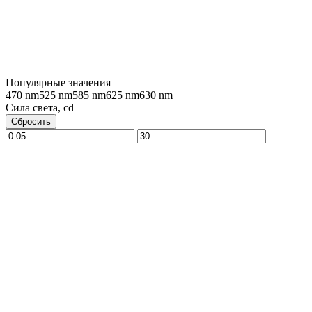
Популярные значения
470 nm
525 nm
585 nm
625 nm
630 nm
Сила света, cd
Сбросить