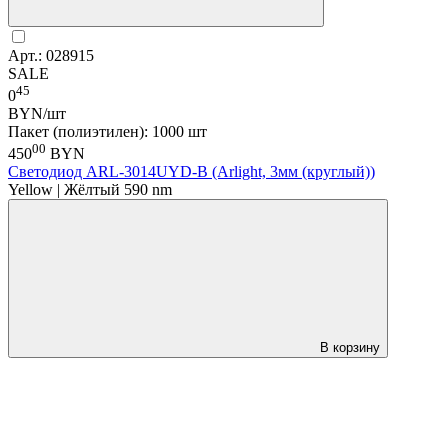
Арт.: 028915
SALE
45
0
BYN/шт
Пакет (полиэтилен): 1000 шт
00
450
BYN
Светодиод ARL-3014UYD-B (Arlight, 3мм (круглый))
Yellow | Жёлтый 590 nm
В корзину