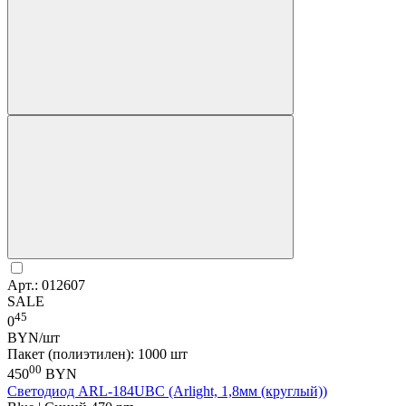
Арт.: 012607
SALE
45
0
BYN/шт
Пакет (полиэтилен): 1000 шт
00
450
BYN
Светодиод ARL-184UBC (Arlight, 1,8мм (круглый))