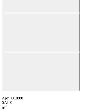
Арт.: 002888
SALE
07
0