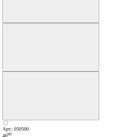
Арт.: 050500
80
46