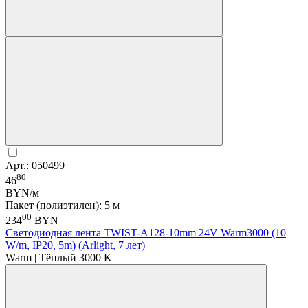
Арт.: 050499
80
46
BYN/м
Пакет (полиэтилен): 5 м
00
234
BYN
Светодиодная лента TWIST-A128-10mm 24V Warm3000 (10
W/m, IP20, 5m) (Arlight, 7 лет)
Warm | Тёплый 3000 K