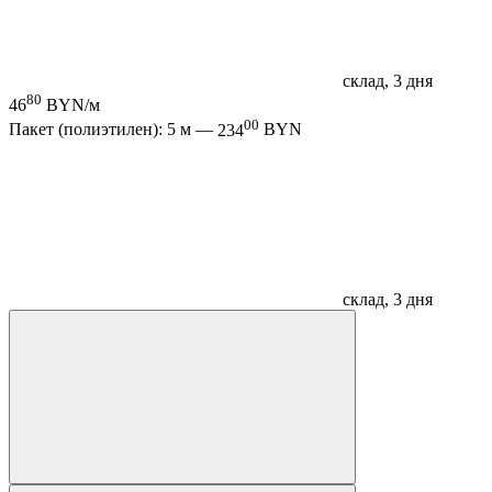
склад, 3 дня
80
46
BYN/м
00
Пакет (полиэтилен): 5 м —
234
BYN
склад, 3 дня