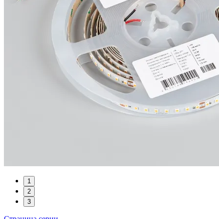
1
2
3
Страница серии