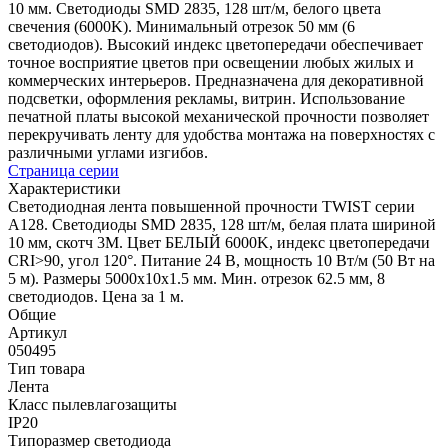
10 мм. Светодиоды SMD 2835, 128 шт/м, белого цвета
свечения (6000K). Минимальный отрезок 50 мм (6
светодиодов). Высокий индекс цветопередачи обеспечивает
точное восприятие цветов при освещении любых жилых и
коммерческих интерьеров. Предназначена для декоративной
подсветки, оформления рекламы, витрин. Использование
печатной платы высокой механической прочности позволяет
перекручивать ленту для удобства монтажа на поверхностях с
различными углами изгибов.
Страница серии
Характеристики
Светодиодная лента повышенной прочности TWIST серии
A128. Светодиоды SMD 2835, 128 шт/м, белая плата шириной
10 мм, скотч 3M. Цвет БЕЛЫЙ 6000K, индекс цветопередачи
CRI>90, угол 120°. Питание 24 В, мощность 10 Вт/м (50 Вт на
5 м). Размеры 5000x10x1.5 мм. Мин. отрезок 62.5 мм, 8
светодиодов. Цена за 1 м.
Общие
Артикул
050495
Тип товара
Лента
Класс пылевлагозащиты
IP20
Типоразмер светодиода