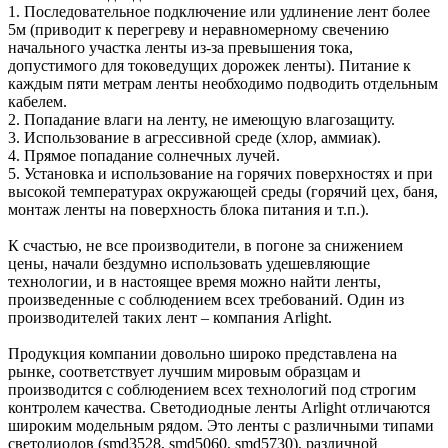
1. Последовательное подключение или удлинение лент более
5м (приводит к перегреву и неравномерному свечению
начального участка ленты из-за превышения тока,
допустимого для токоведущих дорожек ленты). Питание к
каждым пяти метрам ленты необходимо подводить отдельным
кабелем.
2. Попадание влаги на ленту, не имеющую влагозащиту.
3. Использование в агрессивной среде (хлор, аммиак).
4. Прямое попадание солнечных лучей.
5. Установка и использование на горячих поверхностях и при
высокой температурах окружающей среды (горячий цех, баня,
монтаж ленты на поверхность блока питания и т.п.).
К счастью, не все производители, в погоне за снижением
цены, начали бездумно использовать удешевляющие
технологии, и в настоящее время можно найти ленты,
произведенные с соблюдением всех требований. Один из
производителей таких лент – компания Arlight.
Продукция компании довольно широко представлена на
рынке, соответствует лучшим мировым образцам и
производится с соблюдением всех технологий под строгим
контролем качества. Светодиодные ленты Arlight отличаются
широким модельным рядом. Это ленты с различными типами
светодиодов (smd3528, smd5060, smd5730), различной