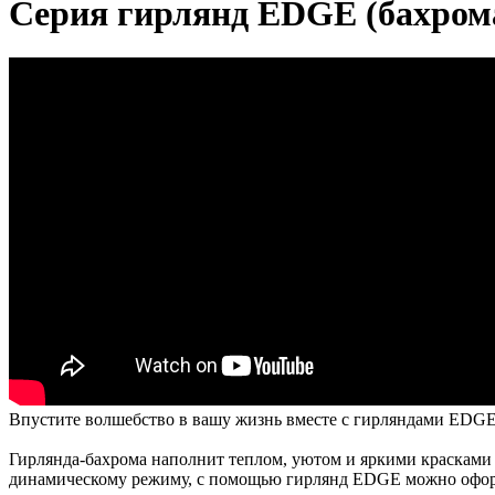
Серия гирлянд EDGE (бахро
Впустите волшебство в вашу жизнь вместе с гирляндами EDGE 
Гирлянда-бахрома наполнит теплом, уютом и яркими красками н
динамическому режиму, с помощью гирлянд EDGE можно оформл