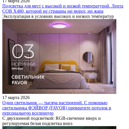
17 марта 2026
Подсветка для мест с высокой и низкой температурой. Лента
COB X480, которой не страшны ни мороз, ни жара
Эксплуатация в условиях высоких и низких температур
17 марта 2026
Один светильник — тысяча настроений. С помощью
светильника ФЭЙВОР (FAVOR) превратите потолок в
персональную вселенную
С двухзонной подсветкой: RGB‑свечение вверх и
регулируемая белая подсветка вниз