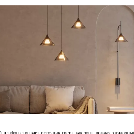
 плафон скрывает источник света, как зонт, рождая загадочны