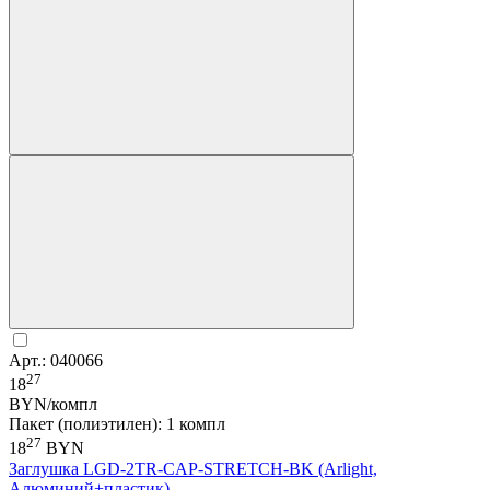
Арт.: 040066
27
18
BYN/компл
Пакет (полиэтилен): 1 компл
27
18
BYN
Заглушка LGD-2TR-CAP-STRETCH-BK (Arlight,
Алюминий+пластик)