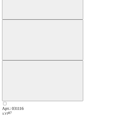
Арт.: 031116
87
127