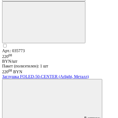
Арт.: 035773
08
220
BYN/шт
Пакет (полиэтилен): 1 шт
08
220
BYN
Заглушка FOLED-50-CENTER (Arlight, Металл)