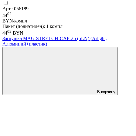
Арт.: 056189
02
44
BYN/компл
Пакет (полиэтилен): 1 компл
02
44
BYN
Заглушка MAG-STRETCH-CAP-25 (5LN) (Arlight,
Алюминий+пластик)
В корзину