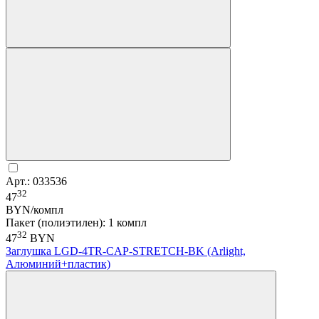
Арт.: 033536
32
47
BYN/компл
Пакет (полиэтилен): 1 компл
32
47
BYN
Заглушка LGD-4TR-CAP-STRETCH-BK (Arlight,
Алюминий+пластик)