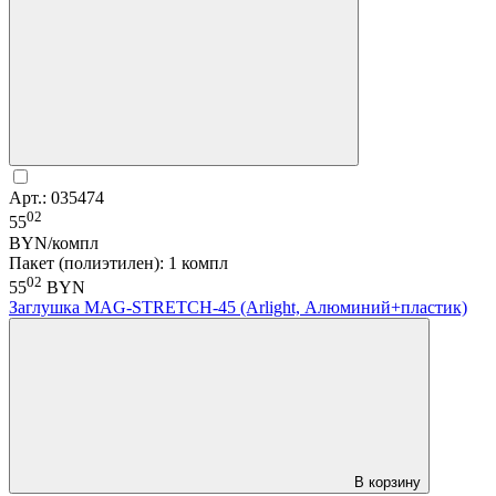
Арт.: 035474
02
55
BYN/компл
Пакет (полиэтилен): 1 компл
02
55
BYN
Заглушка MAG-STRETCH-45 (Arlight, Алюминий+пластик)
В корзину