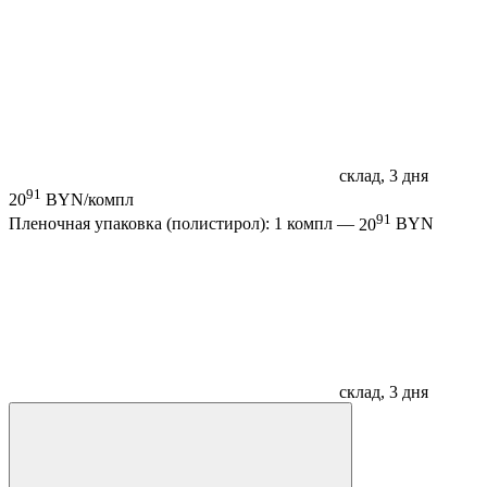
склад, 3 дня
91
20
BYN/компл
91
Пленочная упаковка (полистирол): 1 компл —
20
BYN
склад, 3 дня