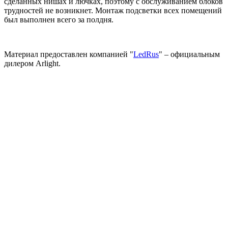
сделанных нишах и лючках, поэтому с обслуживанием блоков
трудностей не возникнет. Монтаж подсветки всех помещений
был выполнен всего за полдня.
Материал предоставлен компанией "
LedRus
" – официальным
дилером Arlight.