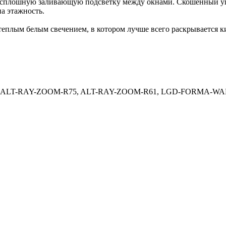
плошную заливающую подсветку между окнами. Скошенный угол
а этажность.
еплым белым свечением, в котором лучше всего раскрывается к
2, ALT-RAY-ZOOM-R75, ALT-RAY-ZOOM-R61, LGD-FORMA-WAL