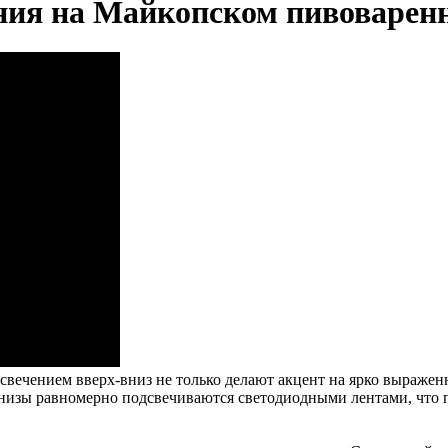
ния на Майкопском пивоваренн
чением вверх-вниз не только делают акцент на ярко выраженн
рнизы равномерно подсвечиваются светодиодными лентами, что п