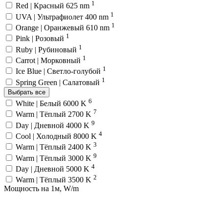
1
Red | Красный 625 nm
1
UVA | Ультрафиолет 400 nm
1
Orange | Оранжевый 610 nm
1
Pink | Розовый
1
Ruby | Рубиновый
1
Carrot | Морковный
1
Ice Blue | Светло-голубой
1
Spring Green | Салатовый
Выбрать все
6
White | Белый 6000 K
7
Warm | Тёплый 2700 K
9
Day | Дневной 4000 K
4
Cool | Холодный 8000 K
3
Warm | Тёплый 2400 K
9
Warm | Тёплый 3000 K
4
Day | Дневной 5000 K
2
Warm | Тёплый 3500 K
Мощность на 1м, W/m