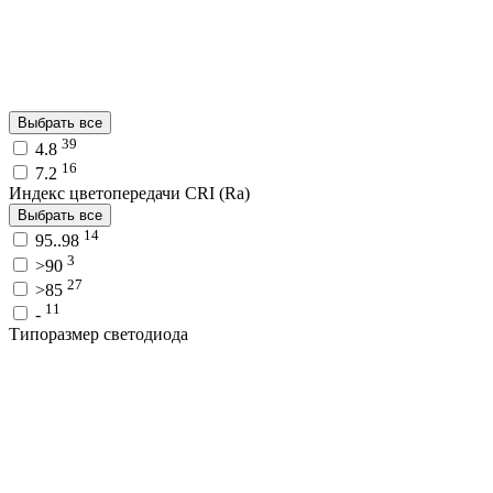
Выбрать все
39
4.8
16
7.2
Индекс цветопередачи CRI (Ra)
Выбрать все
14
95..98
3
>90
27
>85
11
-
Типоразмер светодиода