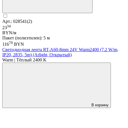
Арт.: 028541(2)
34
23
BYN/м
Пакет (полиэтилен): 5 м
70
116
BYN
Светодиодная лента RT-A60-8mm 24V Warm2400 (7.2 W/m,
IP20, 2835, 5m) (Arlight, Открытый)
Warm | Тёплый 2400 K
В корзину