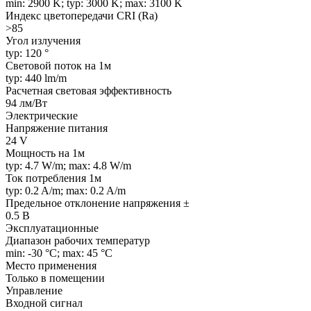
min: 2900 K; typ: 3000 K; max: 3100 K
Индекс цветопередачи CRI (Ra)
>85
Угол излучения
typ: 120 °
Световой поток на 1м
typ: 440 lm/m
Расчетная световая эффективность
94 лм/Вт
Электрические
Напряжение питания
24 V
Мощность на 1м
typ: 4.7 W/m; max: 4.8 W/m
Ток потребления 1м
typ: 0.2 A/m; max: 0.2 A/m
Предельное отклонение напряжения ±
0.5 В
Эксплуатационные
Диапазон рабочих температур
min: -30 °C; max: 45 °C
Место применения
Только в помещении
Управление
Входной сигнал