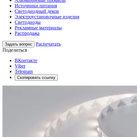
Алюминиевые профили
Источники питания
Светодиодный декор
Электроустановочные изделия
Светодиоды
Рекламные материалы
Распродажа
Распечатать
Задать вопрос
Поделиться
ВКонтакте
Viber
Telegram
Скопировать ссылку