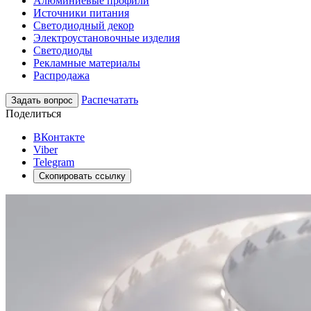
Алюминиевые профили
Источники питания
Светодиодный декор
Электроустановочные изделия
Светодиоды
Рекламные материалы
Распродажа
Распечатать
Задать вопрос
Поделиться
ВКонтакте
Viber
Telegram
Скопировать ссылку