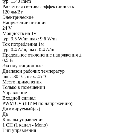
typ: 1140 lm/m
Расчетная световая эффективность
120 лм/Вт
Электрические
Напряжение питания
24 V
Мощность на 1м
typ: 9.5 W/m; max: 9.6 W/m
Ток потребления 1м
typ: 0.4 A/m; max: 0.4 A/m
Предельное отклонение напряжения ±
0.5 В
Эксплуатационные
Диапазон рабочих температур
min: -30 °C; max: 45 °C
Место применения
Только в помещении
Управление
Входной сигнал
PWM СV (ШИМ по напряжению)
Диммируемый(ая)
Да
Каналы управления
1 CH (1 канал - Mono)
Тип управления