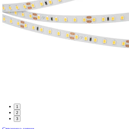
1
2
3
Страница серии