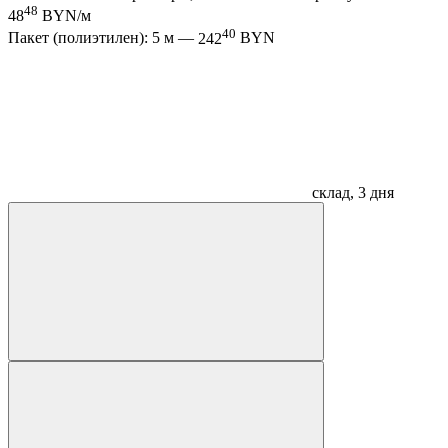
48
48
BYN/м
40
Пакет (полиэтилен): 5 м —
242
BYN
склад, 3 дня