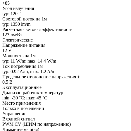
>85
Угол излучения
typ: 120 °
Световой поток на 1м
typ: 1350 lm/m
Расчетная световая эффективность
123 лм/Вт
Электрические
Напряжение питания
12 V
Мощность на 1м
typ: 11 W/m; max: 14.4 W/m
Ток потребления 1м
typ: 0.92 A/m; max: 1.2 A/m
Предельное отклонение напряжения ±
0.5 В
Эксплуатационные
Диапазон рабочих температур
min: -30 °C; max: 45 °C
Место применения
Только в помещении
Управление
Входной сигнал
PWM СV (ШИМ по напряжению)
Диммируемый(ая)