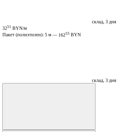
склад, 3 дня
51
32
BYN/м
55
Пакет (полиэтилен): 5 м —
162
BYN
склад, 3 дня