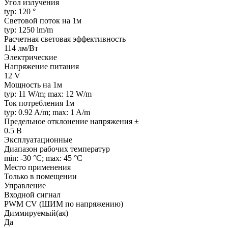
Угол излучения
typ: 120 °
Световой поток на 1м
typ: 1250 lm/m
Расчетная световая эффективность
114 лм/Вт
Электрические
Напряжение питания
12 V
Мощность на 1м
typ: 11 W/m; max: 12 W/m
Ток потребления 1м
typ: 0.92 A/m; max: 1 A/m
Предельное отклонение напряжения ±
0.5 В
Эксплуатационные
Диапазон рабочих температур
min: -30 °C; max: 45 °C
Место применения
Только в помещении
Управление
Входной сигнал
PWM СV (ШИМ по напряжению)
Диммируемый(ая)
Да