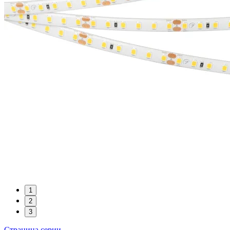
1
2
3
Страница серии