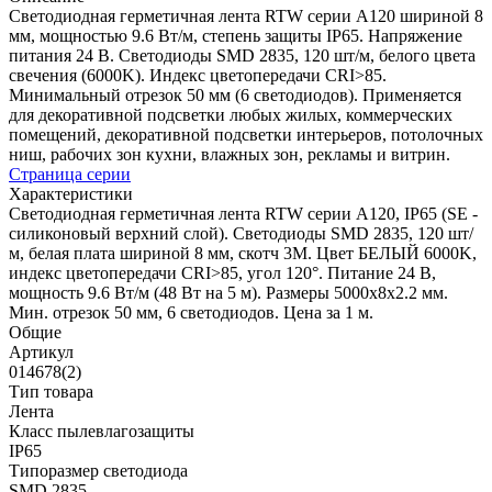
Светодиодная герметичная лента RTW серии A120 шириной 8
мм, мощностью 9.6 Вт/м, степень защиты IP65. Напряжение
питания 24 В. Светодиоды SMD 2835, 120 шт/м, белого цвета
свечения (6000K). Индекс цветопередачи CRI>85.
Минимальный отрезок 50 мм (6 светодиодов). Применяется
для декоративной подсветки любых жилых, коммерческих
помещений, декоративной подсветки интерьеров, потолочных
ниш, рабочих зон кухни, влажных зон, рекламы и витрин.
Страница серии
Характеристики
Светодиодная герметичная лента RTW серии A120, IP65 (SE -
силиконовый верхний слой). Светодиоды SMD 2835, 120 шт/
м, белая плата шириной 8 мм, скотч 3M. Цвет БЕЛЫЙ 6000K,
индекс цветопередачи CRI>85, угол 120°. Питание 24 В,
мощность 9.6 Вт/м (48 Вт на 5 м). Размеры 5000x8x2.2 мм.
Мин. отрезок 50 мм, 6 светодиодов. Цена за 1 м.
Общие
Артикул
014678(2)
Тип товара
Лента
Класс пылевлагозащиты
IP65
Типоразмер светодиода
SMD 2835