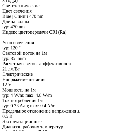
3 год(а)
Светотехнические
Цвет свечения
Blue | Синий 470 nm
Длина волны
typ: 470 nm
Индекс цветопередачи CRI (Ra)
-
Угол излучения
typ: 120 °
Световой поток на 1м
typ: 85 lm/m
Расчетная световая эффективность
21 лм/Вт
Электрические
Напряжение питания
12 V
Мощность на 1м
typ: 4 W/m; max: 4.8 W/m
Ток потребления 1м
typ: 0.33 A/m; max: 0.4 A/m
Предельное отклонение напряжения ±
0.5 В
Эксплуатационные
Диапазон рабочих температур