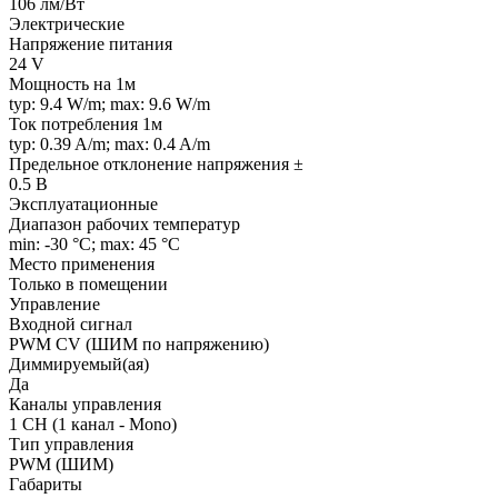
106 лм/Вт
Электрические
Напряжение питания
24 V
Мощность на 1м
typ: 9.4 W/m; max: 9.6 W/m
Ток потребления 1м
typ: 0.39 A/m; max: 0.4 A/m
Предельное отклонение напряжения ±
0.5 В
Эксплуатационные
Диапазон рабочих температур
min: -30 °C; max: 45 °C
Место применения
Только в помещении
Управление
Входной сигнал
PWM СV (ШИМ по напряжению)
Диммируемый(ая)
Да
Каналы управления
1 CH (1 канал - Mono)
Тип управления
PWM (ШИМ)
Габариты