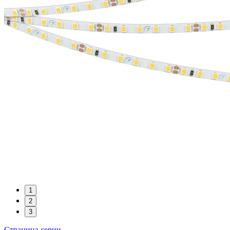
1
2
3
Страница серии