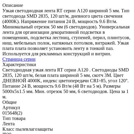
Описание
Узкая светодиодная лента RT серии A120 шириной 5 мм. Тип
светодиода SMD 2835, 120 шт/м, дневного цвета свечения
(4000K). Напряжение питания 24 В, мощность 9.6 Вт/м.
Минимальный отрезок 50 мм (6 светодиодов). Универсальная
лента для организации декоративной подсветки в
помещениях, подсветка лестниц, ступеней, перил, плинтусов,
ниш, мебельных полок, натяжных потолков, витражей. Узкая
плата плата позволяет установить ленту в тонкий паз.
Используется для рекламных конструкций и витрин.
Страница серии
Характеристики
Светодиодная узкая лента RT серии A120 . Светодиоды SMD
2835, 120 шт/м, белая плата шириной 5 мм, скотч 3M. Цвет
ДНЕВНОЙ 4000K, индекс цветопередачи CRI>85, угол 120°.
Питание 24 В, мощность 9.6 Вт/м (48 Вт на 5 м). Размеры
5000x5x1.5 мм. Мин. отрезок 50 мм, 6 светодиодов. Цена за 1
м.
Общие
Артикул
015648(2)
Тип товара
Лента
Класс пылевлагозащиты