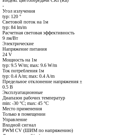
Индекс цветопередачи CRI (Ra)
-
Угол излучения
typ: 120 °
Световой поток на 1м
typ: 84 lm/m
Расчетная световая эффективность
9 лм/Вт
Электрические
Напряжение питания
24 V
Мощность на 1м
typ: 9.5 W/m; max: 9.6 W/m
Ток потребления 1м
typ: 0.4 A/m; max: 0.4 A/m
Предельное отклонение напряжения ±
0.5 В
Эксплуатационные
Диапазон рабочих температур
min: -30 °C; max: 45 °C
Место применения
Только в помещении
Управление
Входной сигнал
PWM СV (ШИМ по напряжению)