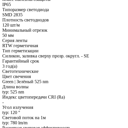
IP65
Типоразмер светодиода
SMD 2835
Плотность светодиодов
120 шт/м
Минимальный отрезок
50 мм
Серия ленты
RTW герметичная
Тип герметизации
Силикон, заливка сверху прозр. округл. - SE
Гарантийный срок
3 год(а)
Светотехнические
Цвет свечения
Green | Зелёный 525 nm
Длина волны
typ: 525 nm
Индекс цветопередачи CRI (Ra)
-
Угол излучения
typ: 120 °
Световой поток на 1м
typ: 780 lm/m
Расчетная световая эффективность