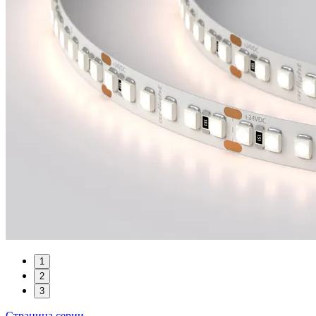
1
2
3
Страница серии