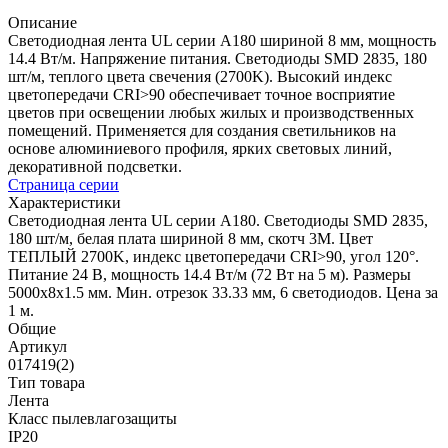
Описание
Светодиодная лента UL серии A180 шириной 8 мм, мощность
14.4 Вт/м. Напряжение питания. Светодиоды SMD 2835, 180
шт/м, теплого цвета свечения (2700K). Высокий индекс
цветопередачи CRI>90 обеспечивает точное восприятие
цветов при освещении любых жилых и производственных
помещений. Применяется для создания светильников на
основе алюминиевого профиля, ярких световых линий,
декоративной подсветки.
Страница серии
Характеристики
Светодиодная лента UL серии A180. Светодиоды SMD 2835,
180 шт/м, белая плата шириной 8 мм, скотч 3M. Цвет
ТЕПЛЫЙ 2700K, индекс цветопередачи CRI>90, угол 120°.
Питание 24 В, мощность 14.4 Вт/м (72 Вт на 5 м). Размеры
5000x8x1.5 мм. Мин. отрезок 33.33 мм, 6 светодиодов. Цена за
1 м.
Общие
Артикул
017419(2)
Тип товара
Лента
Класс пылевлагозащиты
IP20