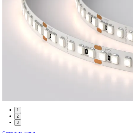
1
2
3
Страница серии