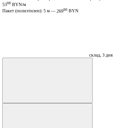
98
53
BYN/м
90
Пакет (полиэтилен): 5 м —
269
BYN
склад, 3 дня