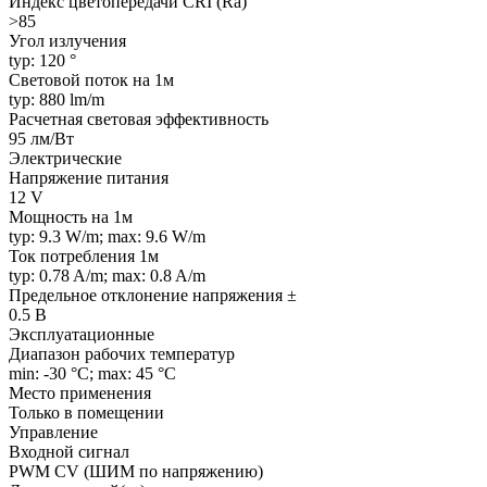
Индекс цветопередачи CRI (Ra)
>85
Угол излучения
typ: 120 °
Световой поток на 1м
typ: 880 lm/m
Расчетная световая эффективность
95 лм/Вт
Электрические
Напряжение питания
12 V
Мощность на 1м
typ: 9.3 W/m; max: 9.6 W/m
Ток потребления 1м
typ: 0.78 A/m; max: 0.8 A/m
Предельное отклонение напряжения ±
0.5 В
Эксплуатационные
Диапазон рабочих температур
min: -30 °C; max: 45 °C
Место применения
Только в помещении
Управление
Входной сигнал
PWM СV (ШИМ по напряжению)