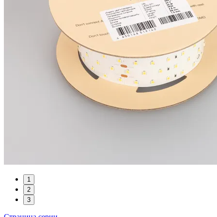
1
2
3
Страница серии