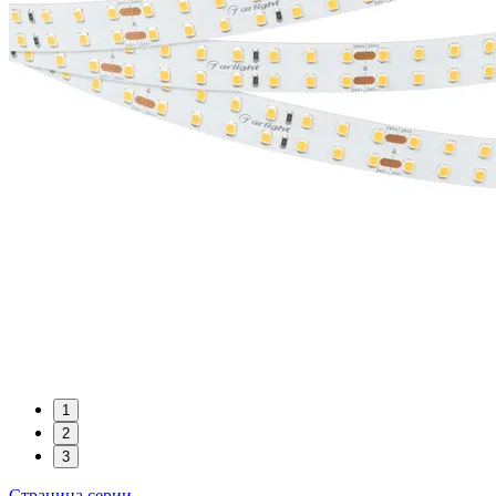
1
2
3
Страница серии