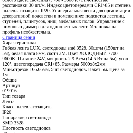
расстановки 30 шт/м. Индекс цветопередачи CRI>85 и степень
пылевлагозащиты IP20. Универсальная лента для организации
декоративной подсветки в помещениях: подсветка лестниц,
ступеней, плинтусов, ниш, мебельных полок. Управление с
помощью диммера для одноцветных лент. Установка на
профиль необязательна.
Страница серии
Характеристики
Гибкая лента LUX, светодиоды smd 3528, 30шт/м (150шт на
5м), белая плата 8мм, скотч 3М. Цвет ХОЛОДНЫЙ 7700-
9600K. Питание 24V, мощность 2.9 Вт/м (14.5 Вт на 5м), угол
120°, цветопередача CRI>85. Размеры 5000х8x2мм.
Мин.отрезок 166.66мм, 5шт светодиодов. Пакет 5м. Цена за
1м.
Общие
Артикул
019916
Тип товара
Лента
Класс пылевлагозащиты
IP20
Типоразмер светодиода
SMD 3528
Плотность светодиодов