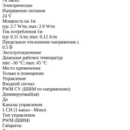
74 лм/Вт
Электрические
Напряжение питания
24 V
Мощность на 1м
typ: 2.7 W/m; max: 2.9 W/m
Ток потребления 1м
typ: 0.11 A/m; max: 0.12 A/m
Предельное отклонение напряжения ±
0.5 В
Эксплуатационные
Диапазон рабочих температур
min: -30 °C; max: 45 °C
Место применения
Только в помещении
Управление
Входной сигнал
PWM СV (ШИМ по напряжению)
Диммируемый(ая)
Да
Каналы управления
1 CH (1 канал - Mono)
Тип управления
PWM (ШИМ)
Габариты