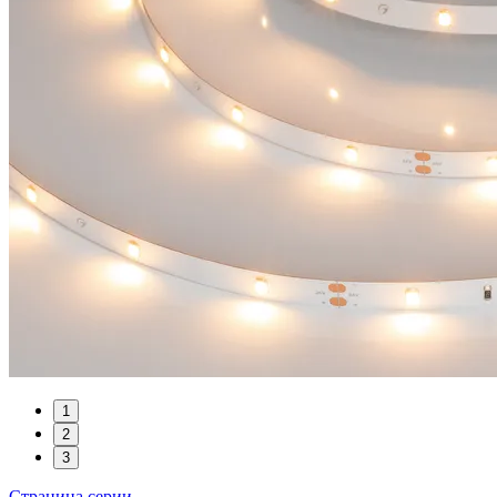
1
2
3
Страница серии