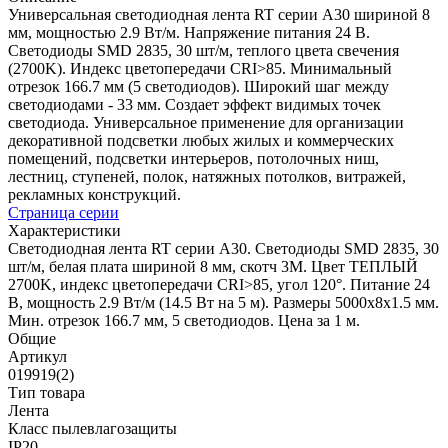
Универсальная светодиодная лента RT серии A30 шириной 8
мм, мощностью 2.9 Вт/м. Напряжение питания 24 В.
Светодиоды SMD 2835, 30 шт/м, теплого цвета свечения
(2700K). Индекс цветопередачи CRI>85. Минимальный
отрезок 166.7 мм (5 светодиодов). Широкий шаг между
светодиодами - 33 мм. Создает эффект видимых точек
светодиода. Универсальное применение для организации
декоративной подсветки любых жилых и коммерческих
помещений, подсветки интерьеров, потолочных ниш,
лестниц, ступеней, полок, натяжных потолков, витражей,
рекламных конструкций.
Страница серии
Характеристики
Светодиодная лента RT серии A30. Светодиоды SMD 2835, 30
шт/м, белая плата шириной 8 мм, скотч 3M. Цвет ТЕПЛЫЙ
2700K, индекс цветопередачи CRI>85, угол 120°. Питание 24
В, мощность 2.9 Вт/м (14.5 Вт на 5 м). Размеры 5000x8x1.5 мм.
Мин. отрезок 166.7 мм, 5 светодиодов. Цена за 1 м.
Общие
Артикул
019919(2)
Тип товара
Лента
Класс пылевлагозащиты
IP20