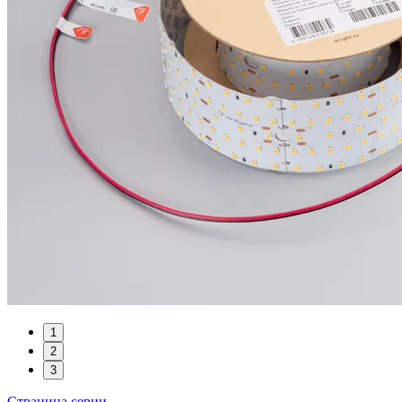
1
2
3
Страница серии