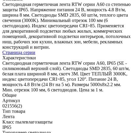
Светодиодная герметичная лента RTW серии A60 со степенью
защиты IP65. Напряжение питания 24 В, мощность 4.8 Вт/м,
ширина 8 мм. Светодиоды SMD 2835, 60 шт/м, теплого цвета
свечения (3000K). Минимальный отрезок 100 мм (6
светодиодов). Индекс цветопередачи CRI>85. Применяется
для декоративной подсветки любых жилых, коммерческих
помещений, декоративной подсветки интерьеров, потолочных
ниш, рабочих зон кухни, влажных зон, мебели, рекламных
конструкций и витрин.
Страница серии
Характеристики
Светодиодная герметичная лента RTW серии A60, IP65 (SE -
силиконовый верхний слой). Светодиоды SMD 2835, 60 шт/м,
белая плата шириной 8 мм, скотч 3M. Цвет ТЕПЛЫЙ 3000K,
индекс цветопередачи CRI>85, угол 120°. Питание 24 В,
мощность 4.8 Вт/м (24 Вт на 5 м). Размеры 5000x8x2.2 мм.
Мин. отрезок 100 мм, 6 светодиодов. Цена за 1 м.
Общие
Артикул
021556(2)
Тип товара
Лента
Класс пылевлагозащиты
IP65
Типоразмер светодиода