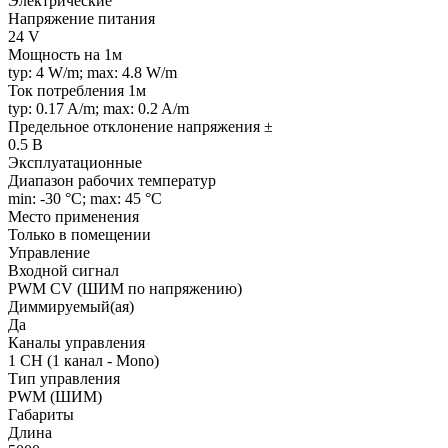
Электрические
Напряжение питания
24 V
Мощность на 1м
typ: 4 W/m; max: 4.8 W/m
Ток потребления 1м
typ: 0.17 A/m; max: 0.2 A/m
Предельное отклонение напряжения ±
0.5 В
Эксплуатационные
Диапазон рабочих температур
min: -30 °C; max: 45 °C
Место применения
Только в помещении
Управление
Входной сигнал
PWM СV (ШИМ по напряжению)
Диммируемый(ая)
Да
Каналы управления
1 CH (1 канал - Mono)
Тип управления
PWM (ШИМ)
Габариты
Длина