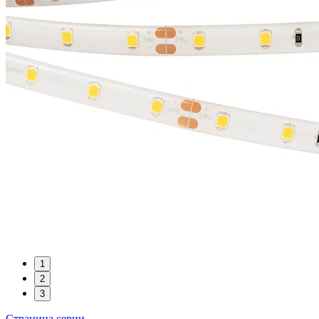
1
2
3
Страница серии