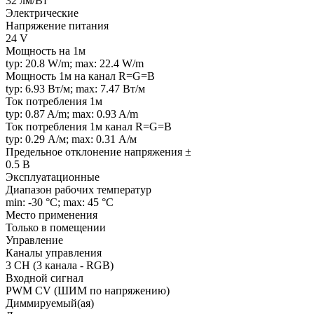
32 лм/Вт
Электрические
Напряжение питания
24 V
Мощность на 1м
typ: 20.8 W/m; max: 22.4 W/m
Мощность 1м на канал R=G=B
typ: 6.93 Вт/м; max: 7.47 Вт/м
Ток потребления 1м
typ: 0.87 A/m; max: 0.93 A/m
Ток потребления 1м канал R=G=B
typ: 0.29 А/м; max: 0.31 А/м
Предельное отклонение напряжения ±
0.5 В
Эксплуатационные
Диапазон рабочих температур
min: -30 °C; max: 45 °C
Место применения
Только в помещении
Управление
Каналы управления
3 CH (3 канала - RGB)
Входной сигнал
PWM СV (ШИМ по напряжению)
Диммируемый(ая)