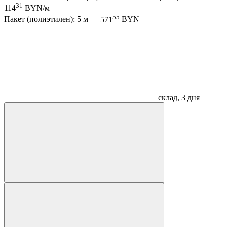
31
114
BYN/м
55
Пакет (полиэтилен): 5 м —
571
BYN
склад, 3 дня