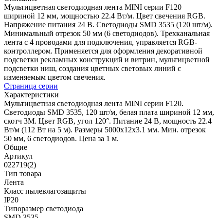
Мультицветная светодиодная лента MINI серии F120
шириной 12 мм, мощностью 22.4 Вт/м. Цвет свечения RGB.
Напряжение питания 24 В. Светодиоды SMD 3535 (120 шт/м).
Минимальный отрезок 50 мм (6 светодиодов). Трехканальная
лента с 4 проводами для подключения, управляется RGB-
контроллером. Применяется для оформления декоративной
подсветки рекламных конструкций и витрин, мультицветной
подсветки ниш, создания цветных световых линий с
изменяемым цветом свечения.
Страница серии
Характеристики
Мультицветная светодиодная лента MINI серии F120.
Светодиоды SMD 3535, 120 шт/м, белая плата шириной 12 мм,
скотч 3M. Цвет RGB, угол 120°. Питание 24 В, мощность 22.4
Вт/м (112 Вт на 5 м). Размеры 5000x12x3.1 мм. Мин. отрезок
50 мм, 6 светодиодов. Цена за 1 м.
Общие
Артикул
022719(2)
Тип товара
Лента
Класс пылевлагозащиты
IP20
Типоразмер светодиода
SMD 3535