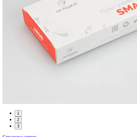
1
2
3
Страница серии