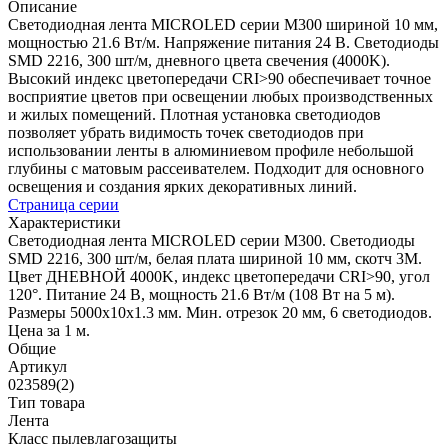
Описание
Светодиодная лента MICROLED серии M300 шириной 10 мм,
мощностью 21.6 Вт/м. Напряжение питания 24 В. Светодиоды
SMD 2216, 300 шт/м, дневного цвета свечения (4000K).
Высокий индекс цветопередачи CRI>90 обеспечивает точное
восприятие цветов при освещении любых производственных
и жилых помещений. Плотная установка светодиодов
позволяет убрать видимость точек светодиодов при
использовании ленты в алюминиевом профиле небольшой
глубины с матовым рассеивателем. Подходит для основного
освещения и создания ярких декоративных линий.
Страница серии
Характеристики
Светодиодная лента MICROLED серии M300. Светодиоды
SMD 2216, 300 шт/м, белая плата шириной 10 мм, скотч 3M.
Цвет ДНЕВНОЙ 4000K, индекс цветопередачи CRI>90, угол
120°. Питание 24 В, мощность 21.6 Вт/м (108 Вт на 5 м).
Размеры 5000x10x1.3 мм. Мин. отрезок 20 мм, 6 светодиодов.
Цена за 1 м.
Общие
Артикул
023589(2)
Тип товара
Лента
Класс пылевлагозащиты