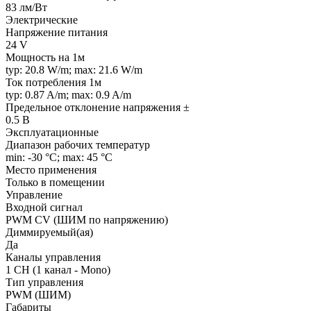
83 лм/Вт
Электрические
Напряжение питания
24 V
Мощность на 1м
typ: 20.8 W/m; max: 21.6 W/m
Ток потребления 1м
typ: 0.87 A/m; max: 0.9 A/m
Предельное отклонение напряжения ±
0.5 В
Эксплуатационные
Диапазон рабочих температур
min: -30 °C; max: 45 °C
Место применения
Только в помещении
Управление
Входной сигнал
PWM СV (ШИМ по напряжению)
Диммируемый(ая)
Да
Каналы управления
1 CH (1 канал - Mono)
Тип управления
PWM (ШИМ)
Габариты