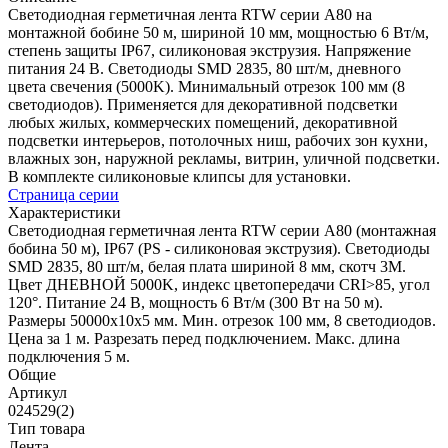
Светодиодная герметичная лента RTW серии A80 на
монтажной бобине 50 м, шириной 10 мм, мощностью 6 Вт/м,
степень защиты IP67, силиконовая экструзия. Напряжение
питания 24 В. Светодиоды SMD 2835, 80 шт/м, дневного
цвета свечения (5000K). Минимальный отрезок 100 мм (8
светодиодов). Применяется для декоративной подсветки
любых жилых, коммерческих помещений, декоративной
подсветки интерьеров, потолочных ниш, рабочих зон кухни,
влажных зон, наружной рекламы, витрин, уличной подсветки.
В комплекте силиконовые клипсы для установки.
Страница серии
Характеристики
Светодиодная герметичная лента RTW серии A80 (монтажная
бобина 50 м), IP67 (PS - силиконовая экструзия). Светодиоды
SMD 2835, 80 шт/м, белая плата шириной 8 мм, скотч 3M.
Цвет ДНЕВНОЙ 5000K, индекс цветопередачи CRI>85, угол
120°. Питание 24 В, мощность 6 Вт/м (300 Вт на 50 м).
Размеры 50000x10x5 мм. Мин. отрезок 100 мм, 8 светодиодов.
Цена за 1 м. Разрезать перед подключением. Макс. длина
подключения 5 м.
Общие
Артикул
024529(2)
Тип товара
Лента