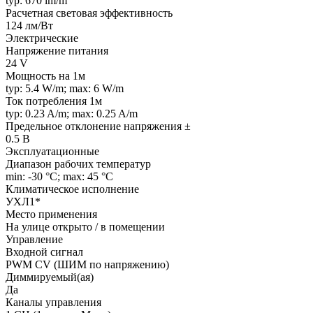
typ: 670 lm/m
Расчетная световая эффективность
124 лм/Вт
Электрические
Напряжение питания
24 V
Мощность на 1м
typ: 5.4 W/m; max: 6 W/m
Ток потребления 1м
typ: 0.23 A/m; max: 0.25 A/m
Предельное отклонение напряжения ±
0.5 В
Эксплуатационные
Диапазон рабочих температур
min: -30 °C; max: 45 °C
Климатическое исполнение
УХЛ1*
Место применения
На улице открыто / в помещении
Управление
Входной сигнал
PWM СV (ШИМ по напряжению)
Диммируемый(ая)
Да
Каналы управления