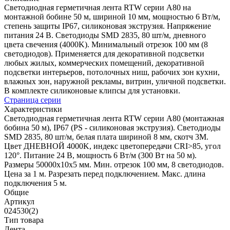
Светодиодная герметичная лента RTW серии A80 на
монтажной бобине 50 м, шириной 10 мм, мощностью 6 Вт/м,
степень защиты IP67, силиконовая экструзия. Напряжение
питания 24 В. Светодиоды SMD 2835, 80 шт/м, дневного
цвета свечения (4000K). Минимальный отрезок 100 мм (8
светодиодов). Применяется для декоративной подсветки
любых жилых, коммерческих помещений, декоративной
подсветки интерьеров, потолочных ниш, рабочих зон кухни,
влажных зон, наружной рекламы, витрин, уличной подсветки.
В комплекте силиконовые клипсы для установки.
Страница серии
Характеристики
Светодиодная герметичная лента RTW серии A80 (монтажная
бобина 50 м), IP67 (PS - силиконовая экструзия). Светодиоды
SMD 2835, 80 шт/м, белая плата шириной 8 мм, скотч 3M.
Цвет ДНЕВНОЙ 4000K, индекс цветопередачи CRI>85, угол
120°. Питание 24 В, мощность 6 Вт/м (300 Вт на 50 м).
Размеры 50000x10x5 мм. Мин. отрезок 100 мм, 8 светодиодов.
Цена за 1 м. Разрезать перед подключением. Макс. длина
подключения 5 м.
Общие
Артикул
024530(2)
Тип товара
Лента