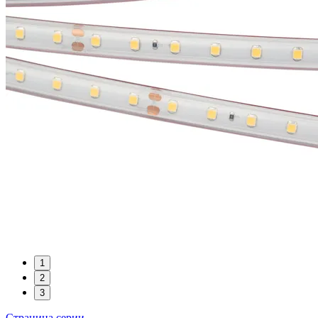
1
2
3
Страница серии