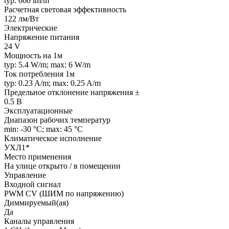
typ: 660 lm/m
Расчетная световая эффективность
122 лм/Вт
Электрические
Напряжение питания
24 V
Мощность на 1м
typ: 5.4 W/m; max: 6 W/m
Ток потребления 1м
typ: 0.23 A/m; max: 0.25 A/m
Предельное отклонение напряжения ±
0.5 В
Эксплуатационные
Диапазон рабочих температур
min: -30 °C; max: 45 °C
Климатическое исполнение
УХЛ1*
Место применения
На улице открыто / в помещении
Управление
Входной сигнал
PWM СV (ШИМ по напряжению)
Диммируемый(ая)
Да
Каналы управления