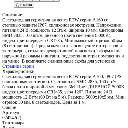
Доставка
Описание
Светодиодная герметичная лента RTW серии A160 со
степенью защиты IP67, силиконовая экструзия. Напряжение
питания 24 В, мощность 12 Вт/м, ширина 10 мм. Светодиоды
SMD 2835, 160 шт/м, дневного цвета свечения (5000K),
индекс цветопередачи CRI>85. Минимальный отрезок 50 мм
(8 светодиодов). Предназначена для освещение интерьеров и
экстерьеров, создания декоративной подсветки, оформление
наружной рекламы и витрин, подсветки внутри помещения и
на улице. В комплекте силиконовые скобы для установки.
Страница серии
Характеристики
Светодиодная герметичная лента RTW серии A160, IP67 (PS -
силиконовая экструзия). Светодиоды SMD 2835, 160 шт/м,
белая плата шириной 8 мм, скотч 3M. Цвет ДНЕВНОЙ 5000K,
индекс цветопередачи CRI>85, угол 120°. Питание 24 В,
мощность 12 Вт/м (60 Вт на 5 м). Размеры 5000x10x5 мм. Мин.
отрезок 50 мм, 8 светодиодов. Цена за 1 м.
Общие
Артикул
024542(2)
Тип товара
Лента