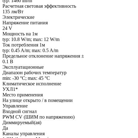
typ: 1460 lm/m
Расчетная световая эффективность
135 лм/Вт
Электрические
Напряжение питания
24 V
Мощность на 1м
typ: 10.8 W/m; max: 12 W/m
Ток потребления 1м
typ: 0.45 A/m; max: 0.5 A/m
Предельное отклонение напряжения ±
0.1 В
Эксплуатационные
Диапазон рабочих температур
min: -30 °C; max: 45 °C
Климатическое исполнение
УХЛ1*
Место применения
На улице открыто / в помещении
Управление
Входной сигнал
PWM СV (ШИМ по напряжению)
Диммируемый(ая)
Да
Каналы управления