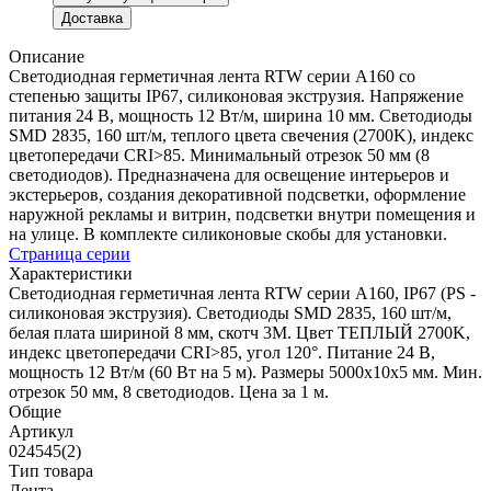
Доставка
Описание
Светодиодная герметичная лента RTW серии A160 со
степенью защиты IP67, силиконовая экструзия. Напряжение
питания 24 В, мощность 12 Вт/м, ширина 10 мм. Светодиоды
SMD 2835, 160 шт/м, теплого цвета свечения (2700K), индекс
цветопередачи CRI>85. Минимальный отрезок 50 мм (8
светодиодов). Предназначена для освещение интерьеров и
экстерьеров, создания декоративной подсветки, оформление
наружной рекламы и витрин, подсветки внутри помещения и
на улице. В комплекте силиконовые скобы для установки.
Страница серии
Характеристики
Светодиодная герметичная лента RTW серии A160, IP67 (PS -
силиконовая экструзия). Светодиоды SMD 2835, 160 шт/м,
белая плата шириной 8 мм, скотч 3M. Цвет ТЕПЛЫЙ 2700K,
индекс цветопередачи CRI>85, угол 120°. Питание 24 В,
мощность 12 Вт/м (60 Вт на 5 м). Размеры 5000x10x5 мм. Мин.
отрезок 50 мм, 8 светодиодов. Цена за 1 м.
Общие
Артикул
024545(2)
Тип товара
Лента