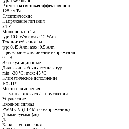
typ: 1380 lm/m
Расчетная световая эффективность
128 лм/Вт
Электрические
Напряжение питания
24 V
Мощность на 1м
typ: 10.8 W/m; max: 12 W/m
Ток потребления 1м
typ: 0.45 A/m; max: 0.5 A/m
Предельное отклонение напряжения ±
0.1 В
Эксплуатационные
Диапазон рабочих температур
min: -30 °C; max: 45 °C
Климатическое исполнение
УХЛ1*
Место применения
На улице открыто / в помещении
Управление
Входной сигнал
PWM СV (ШИМ по напряжению)
Диммируемый(ая)
Да
Каналы управления