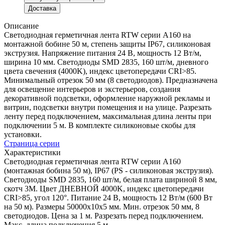
Доставка
Описание
Светодиодная герметичная лента RTW серии A160 на
монтажной бобине 50 м, степень защиты IP67, силиконовая
экструзия. Напряжение питания 24 В, мощность 12 Вт/м,
ширина 10 мм. Светодиоды SMD 2835, 160 шт/м, дневного
цвета свечения (4000K), индекс цветопередачи CRI>85.
Минимальный отрезок 50 мм (8 светодиодов). Предназначена
для освещение интерьеров и экстерьеров, создания
декоративной подсветки, оформление наружной рекламы и
витрин, подсветки внутри помещения и на улице. Разрезать
ленту перед подключением, максимальная длина ленты при
подключении 5 м. В комплекте силиконовые скобы для
установки.
Страница серии
Характеристики
Светодиодная герметичная лента RTW серии A160
(монтажная бобина 50 м), IP67 (PS - силиконовая экструзия).
Светодиоды SMD 2835, 160 шт/м, белая плата шириной 8 мм,
скотч 3M. Цвет ДНЕВНОЙ 4000K, индекс цветопередачи
CRI>85, угол 120°. Питание 24 В, мощность 12 Вт/м (600 Вт
на 50 м). Размеры 50000x10x5 мм. Мин. отрезок 50 мм, 8
светодиодов. Цена за 1 м. Разрезать перед подключением.
Макс. длина подключения 5 м.