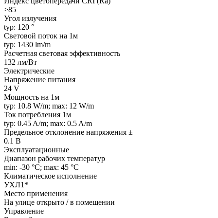
Индекс цветопередачи CRI (Ra)
>85
Угол излучения
typ: 120 °
Световой поток на 1м
typ: 1430 lm/m
Расчетная световая эффективность
132 лм/Вт
Электрические
Напряжение питания
24 V
Мощность на 1м
typ: 10.8 W/m; max: 12 W/m
Ток потребления 1м
typ: 0.45 A/m; max: 0.5 A/m
Предельное отклонение напряжения ±
0.1 В
Эксплуатационные
Диапазон рабочих температур
min: -30 °C; max: 45 °C
Климатическое исполнение
УХЛ1*
Место применения
На улице открыто / в помещении
Управление