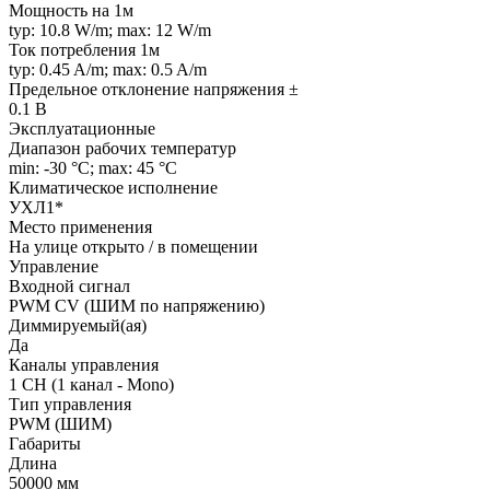
Мощность на 1м
typ: 10.8 W/m; max: 12 W/m
Ток потребления 1м
typ: 0.45 A/m; max: 0.5 A/m
Предельное отклонение напряжения ±
0.1 В
Эксплуатационные
Диапазон рабочих температур
min: -30 °C; max: 45 °C
Климатическое исполнение
УХЛ1*
Место применения
На улице открыто / в помещении
Управление
Входной сигнал
PWM СV (ШИМ по напряжению)
Диммируемый(ая)
Да
Каналы управления
1 CH (1 канал - Mono)
Тип управления
PWM (ШИМ)
Габариты
Длина
50000 мм