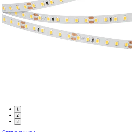
1
2
3
Страница серии