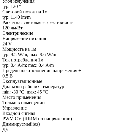
Угол излучения
typ: 120 °
Световой поток на 1м
typ: 1140 lm/m
Расчетная световая эффективность
120 лм/Вт
Электрические
Напряжение питания
24 V
Мощность на 1м
typ: 9.5 W/m; max: 9.6 W/m
Ток потребления 1м
typ: 0.4 A/m; max: 0.4 A/m
Предельное отклонение напряжения ±
0.5 В
Эксплуатационные
Диапазон рабочих температур
min: -30 °C; max: 45 °C
Место применения
Только в помещении
Управление
Входной сигнал
PWM СV (ШИМ по напряжению)
Диммируемый(ая)
Да