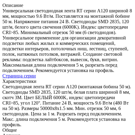
Описание
Универсальная светодиодная лента RT серии A120 шириной 8
мм, мощностью 9.6 Вт/м. Поставляется на монтажной бобине
50 м. Напряжение питания 24 В. Светодиоды SMD 2835, 120
шт/м, белого цвета свечения (6000K). Индекс цветопередачи
CRI>85. Минимальный отрезок 50 мм (6 светодиодов).
Универсальное применение для организации декоративной
подсветки любых жилых и коммерческих помещений,
подсветки интерьеров, потолочных ниш, лестниц, ступеней,
полок, натяжных потолков, витражей. Создание световой
рекламы: подсветка лайтбоксов, вывесок, букв, витрин.
Максимальная длина подключения 5 м, разрезать перед
подключением. Рекомендуется установка на профиль.
Страница серии
Характеристики
Светодиодная лента RT серии A120 (монтажная бобина 50 м).
Светодиоды SMD 2835, 120 шт/м, белая плата шириной 8 мм,
скотч 3M. Цвет БЕЛЫЙ 6000K, индекс цветопередачи
CRI>85, угол 120°. Питание 24 В, мощность 9.6 Вт/м (480 Вт
на 50 м). Размеры 50000x8x1.5 мм. Мин. отрезок 50 мм, 6
светодиодов. Цена за 1 м. Разрезать перед подключением.
Макс. длина подключения 5 м. Рекомендуется установка на
профиль.
Общие