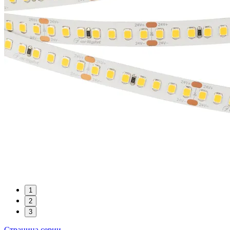
1
2
3
Страница серии