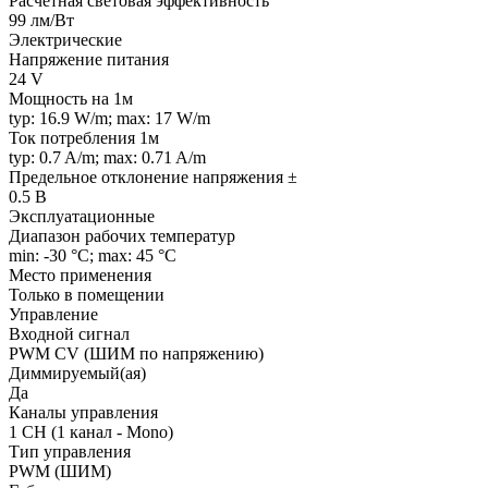
Расчетная световая эффективность
99 лм/Вт
Электрические
Напряжение питания
24 V
Мощность на 1м
typ: 16.9 W/m; max: 17 W/m
Ток потребления 1м
typ: 0.7 A/m; max: 0.71 A/m
Предельное отклонение напряжения ±
0.5 В
Эксплуатационные
Диапазон рабочих температур
min: -30 °C; max: 45 °C
Место применения
Только в помещении
Управление
Входной сигнал
PWM СV (ШИМ по напряжению)
Диммируемый(ая)
Да
Каналы управления
1 CH (1 канал - Mono)
Тип управления
PWM (ШИМ)