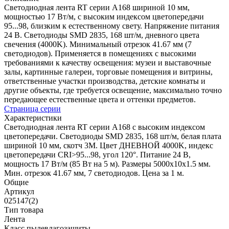
Светодиодная лента RT серии A168 шириной 10 мм,
мощностью 17 Вт/м, с высоким индексом цветопередачи
95...98, близким к естественному свету. Напряжение питания
24 В. Светодиоды SMD 2835, 168 шт/м, дневного цвета
свечения (4000K). Минимальный отрезок 41.67 мм (7
светодиодов). Применяется в помещениях с высокими
требованиями к качеству освещения: музеи и выставочные
залы, картинные галереи, торговые помещения и витрины,
ответственные участки производства, детские комнаты и
другие объекты, где требуется освещение, максимально точно
передающее естественные цвета и оттенки предметов.
Страница серии
Характеристики
Светодиодная лента RT серии A168 с высоким индексом
цветопередачи. Светодиоды SMD 2835, 168 шт/м, белая плата
шириной 10 мм, скотч 3М. Цвет ДНЕВНОЙ 4000K, индекс
цветопередачи CRI>95...98, угол 120°. Питание 24 В,
мощность 17 Вт/м (85 Вт на 5 м). Размеры 5000х10х1.5 мм.
Мин. отрезок 41.67 мм, 7 светодиодов. Цена за 1 м.
Общие
Артикул
025147(2)
Тип товара
Лента
Класс пылевлагозащиты