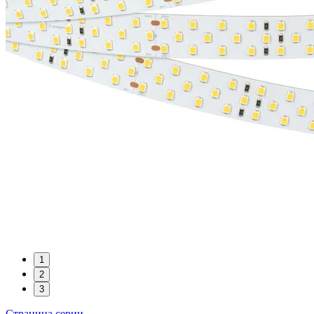
1
2
3
Страница серии