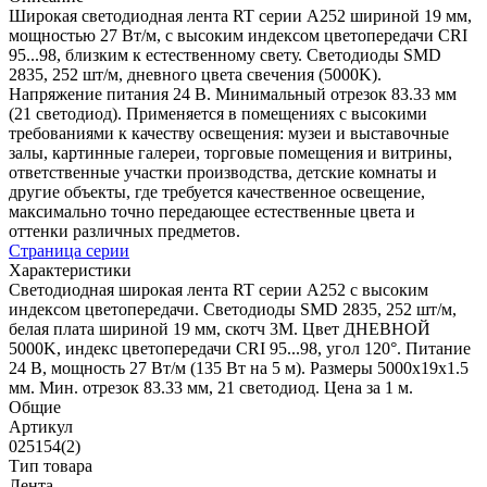
Широкая светодиодная лента RT серии A252 шириной 19 мм,
мощностью 27 Вт/м, с высоким индексом цветопередачи CRI
95...98, близким к естественному свету. Светодиоды SMD
2835, 252 шт/м, дневного цвета свечения (5000K).
Напряжение питания 24 В. Минимальный отрезок 83.33 мм
(21 светодиод). Применяется в помещениях с высокими
требованиями к качеству освещения: музеи и выставочные
залы, картинные галереи, торговые помещения и витрины,
ответственные участки производства, детские комнаты и
другие объекты, где требуется качественное освещение,
максимально точно передающее естественные цвета и
оттенки различных предметов.
Страница серии
Характеристики
Светодиодная широкая лента RT серии A252 с высоким
индексом цветопередачи. Светодиоды SMD 2835, 252 шт/м,
белая плата шириной 19 мм, скотч 3М. Цвет ДНЕВНОЙ
5000K, индекс цветопередачи CRI 95...98, угол 120°. Питание
24 В, мощность 27 Вт/м (135 Вт на 5 м). Размеры 5000х19х1.5
мм. Мин. отрезок 83.33 мм, 21 светодиод. Цена за 1 м.
Общие
Артикул
025154(2)
Тип товара
Лента