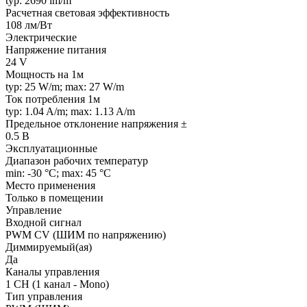
typ: 2690 lm/m
Расчетная световая эффективность
108 лм/Вт
Электрические
Напряжение питания
24 V
Мощность на 1м
typ: 25 W/m; max: 27 W/m
Ток потребления 1м
typ: 1.04 A/m; max: 1.13 A/m
Предельное отклонение напряжения ±
0.5 В
Эксплуатационные
Диапазон рабочих температур
min: -30 °C; max: 45 °C
Место применения
Только в помещении
Управление
Входной сигнал
PWM СV (ШИМ по напряжению)
Диммируемый(ая)
Да
Каналы управления
1 CH (1 канал - Mono)
Тип управления