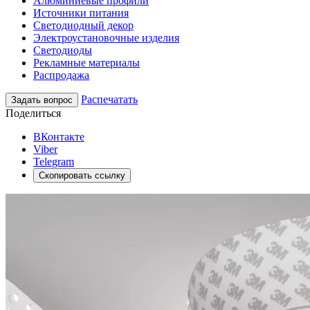
Алюминиевые профили
Источники питания
Светодиодный декор
Электроустановочные изделия
Светодиоды
Рекламные материалы
Распродажа
Распечатать
Задать вопрос
Поделиться
ВКонтакте
Viber
Telegram
Скопировать ссылку