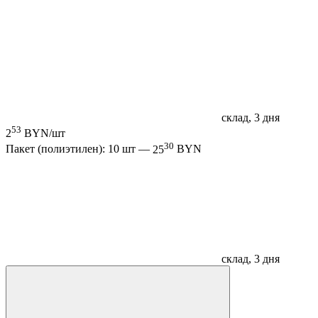
склад, 3 дня
53
2
BYN/шт
30
Пакет (полиэтилен): 10 шт —
25
BYN
склад, 3 дня