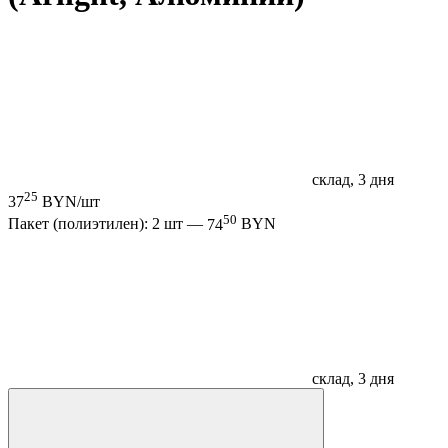
склад, 3 дня
25
37
BYN/шт
50
Пакет (полиэтилен): 2 шт —
74
BYN
склад, 3 дня