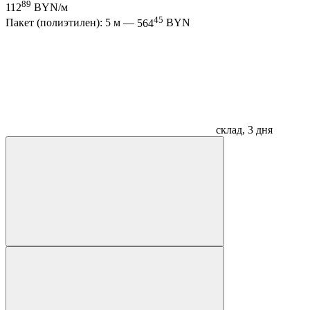
89
112
BYN/м
45
Пакет (полиэтилен): 5 м —
564
BYN
склад, 3 дня