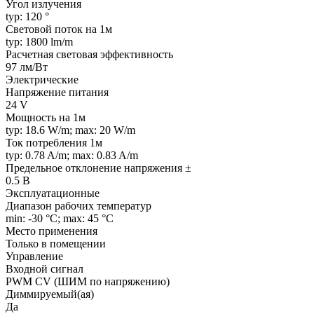
Угол излучения
typ: 120 °
Световой поток на 1м
typ: 1800 lm/m
Расчетная световая эффективность
97 лм/Вт
Электрические
Напряжение питания
24 V
Мощность на 1м
typ: 18.6 W/m; max: 20 W/m
Ток потребления 1м
typ: 0.78 A/m; max: 0.83 A/m
Предельное отклонение напряжения ±
0.5 В
Эксплуатационные
Диапазон рабочих температур
min: -30 °C; max: 45 °C
Место применения
Только в помещении
Управление
Входной сигнал
PWM СV (ШИМ по напряжению)
Диммируемый(ая)
Да