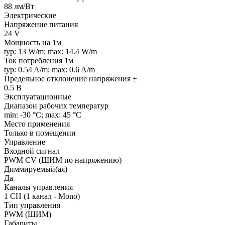
88 лм/Вт
Электрические
Напряжение питания
24 V
Мощность на 1м
typ: 13 W/m; max: 14.4 W/m
Ток потребления 1м
typ: 0.54 A/m; max: 0.6 A/m
Предельное отклонение напряжения ±
0.5 В
Эксплуатационные
Диапазон рабочих температур
min: -30 °C; max: 45 °C
Место применения
Только в помещении
Управление
Входной сигнал
PWM СV (ШИМ по напряжению)
Диммируемый(ая)
Да
Каналы управления
1 CH (1 канал - Mono)
Тип управления
PWM (ШИМ)
Габариты